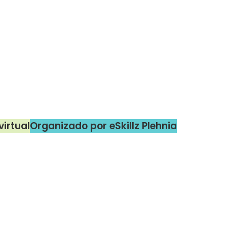
virtual
Organizado por eSkillz Plehnia