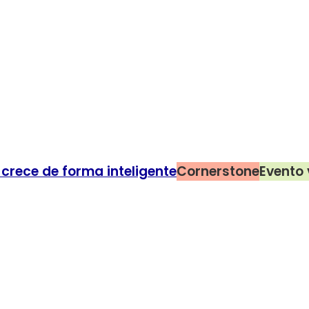
crece de forma inteligente
Cornerstone
Evento 