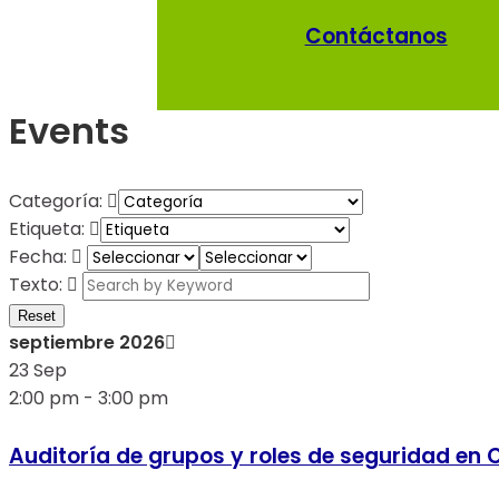
Contáctanos
Events
Categoría:
Etiqueta:
Fecha:
Necesarias
Texto:
Estas cookies
Reset
no son
septiembre 2026
opcionales. Son
23
Sep
necesarias
2:00 pm
-
3:00 pm
para que el
sitio web
Auditoría de grupos y roles de seguridad en 
funcione