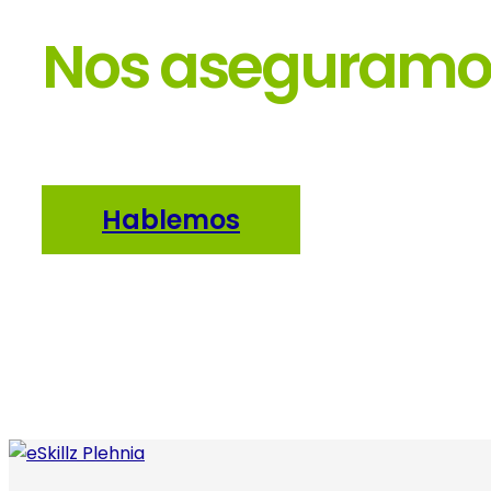
intereses y
comportamiento
Nos aseguramos
mientras visitas
nuestro sitio,
aumentas la
probabilidad de
ver contenidos y
ofertas
Hablemos
personalizados.