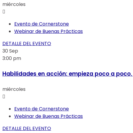
correctamente.
miércoles
Estadísticas
Evento de Cornerstone
Para que
Webinar de Buenas Prácticas
podamos
DETALLE DEL EVENTO
mejorar la
30
Sep
funcionalidad
3:00 pm
y la
estructura
Habilidades en acción: empieza poco a poco, 
del sitio web
basándonos
miércoles
en cómo se
utiliza.
Evento de Cornerstone
Webinar de Buenas Prácticas
Experiencia
Para garantizar
DETALLE DEL EVENTO