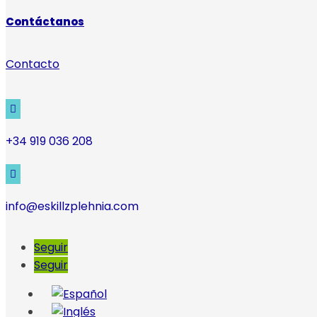
Contáctanos
Contacto

+34 919 036 208

info@eskillzplehnia.com
Seguir
Seguir